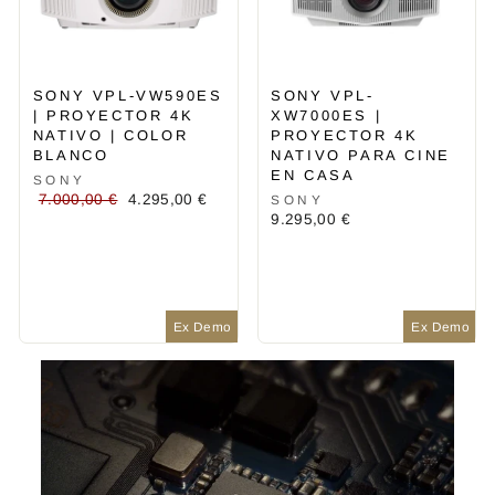
SONY VPL-VW590ES
SONY VPL-
| PROYECTOR 4K
XW7000ES |
NATIVO | COLOR
PROYECTOR 4K
BLANCO
NATIVO PARA CINE
EN CASA
SONY
Precio
Precio
7.000,00 €
4.295,00 €
SONY
habitual
de
9.295,00 €
oferta
Ex Demo
Ex Demo