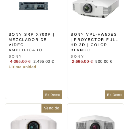
SONY SRP X700P |
SONY VPL-HW50ES
MEZCLADOR DE
| PROYECTOR FULL
VIDEO
HD 3D | COLOR
AMPLIFICADO
BLANCO
SONY
SONY
Precio
Precio
Precio
Precio
4.095,00 €
2.495,00 €
2.695,00 €
900,00 €
habitual
de
habitual
de
Última unidad
oferta
oferta
Ex Demo
Ex Demo
Vendido