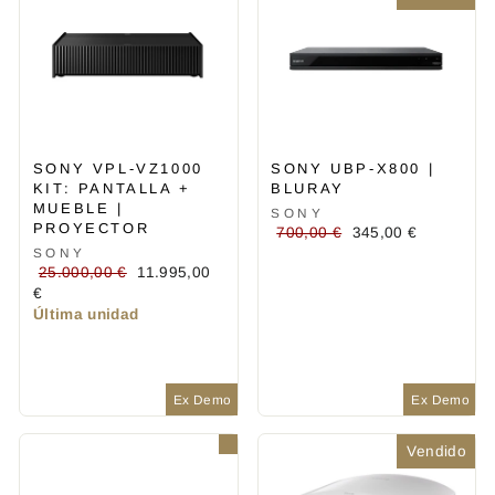
SONY VPL-VZ1000
SONY UBP-X800 |
KIT: PANTALLA +
BLURAY
MUEBLE |
SONY
PROYECTOR
Precio
Precio
700,00 €
345,00 €
habitual
de
SONY
Precio
Precio
25.000,00 €
11.995,00
oferta
habitual
de
€
oferta
Última unidad
Ex Demo
Ex Demo
Vendido