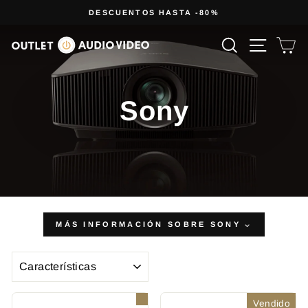
Ir
DESCUENTOS HASTA -80%
directamente
diapositivas
al
Buscar
Navega
Ca
pausa
contenido
Sony
MÁS INFORMACIÓN SOBRE SONY ⌵
ORDENAR
Vendido