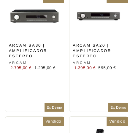
ARCAM SA30 |
ARCAM SA20 |
AMPLIFICADOR
AMPLIFICADOR
ESTÉREO
ESTÉREO
ARCAM
ARCAM
Precio
Precio
Precio
Precio
2.795,00 €
1.295,00 €
1.395,00 €
595,00 €
habitual
de
habitual
de
oferta
oferta
Ex Demo
Ex Demo
Vendido
Vendido