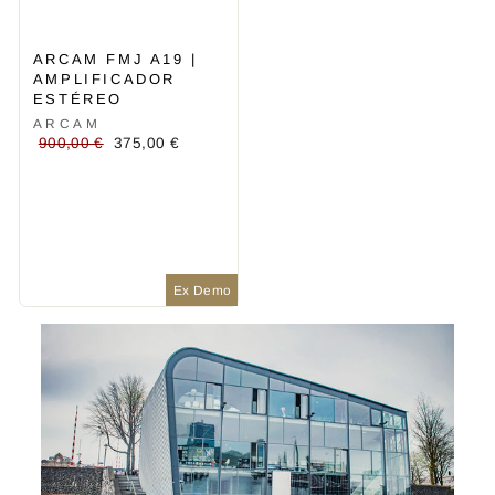
ARCAM FMJ A19 |
AMPLIFICADOR
ESTÉREO
ARCAM
Precio
Precio
900,00 €
375,00 €
habitual
de
oferta
Ex Demo