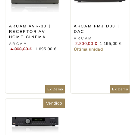
ARCAM AVR-30 |
ARCAM FMJ D33 |
RECEPTOR AV
DAC
HOME CINEMA
ARCAM
Precio
Precio
2.800,00 €
1.195,00 €
ARCAM
Precio
Precio
4.000,00 €
1.695,00 €
habitual
de
Última unidad
habitual
de
oferta
oferta
Ex Demo
Ex Demo
Vendido