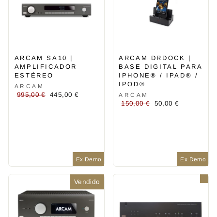
ARCAM SA10 |
ARCAM DRDOCK |
AMPLIFICADOR
BASE DIGITAL PARA
ESTÉREO
IPHONE® / IPAD® /
IPOD®
ARCAM
Precio
Precio
995,00 €
445,00 €
ARCAM
Precio
Precio
habitual
de
150,00 €
50,00 €
habitual
de
oferta
oferta
Ex Demo
Ex Demo
Vendido