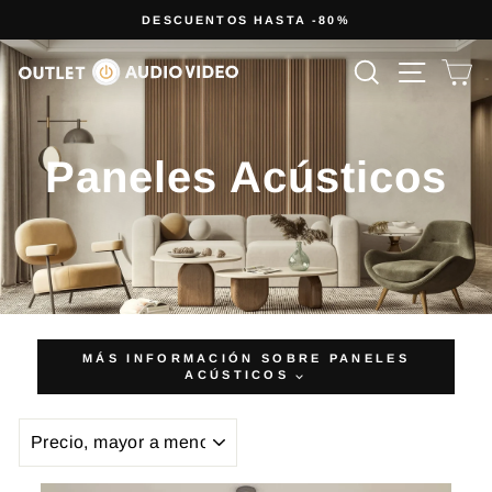
Ir
DESCUENTOS HASTA -80%
directamente
diapositivas
al
Buscar
Navega
Ca
pausa
contenido
Paneles Acústicos
MÁS INFORMACIÓN SOBRE PANELES
ACÚSTICOS ⌵
ORDENAR